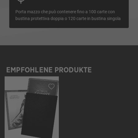
Porta mazzo che può contenere fino a 100 carte con
bustina protettiva doppia o 120 carte in bustina singola
EMPFOHLENE PRODUKTE
Salta la galleria dei prodotti