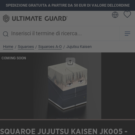
SPEDIZIONE GRATUITA A PARTIRE DA 50 EUR DI VALORE DELL'ORDINE
nuto principale
Home
Squaroes
Squaroes A-O
Jujutsu Kaisen
/
/
/
Salta la galleria di immagini
COMING SOON
SQUAROE JUJUTSU KAISEN JK005 -