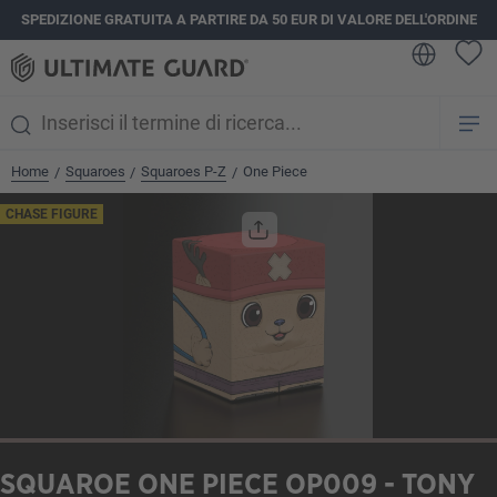
SPEDIZIONE GRATUITA A PARTIRE DA 50 EUR DI VALORE DELL'ORDINE
nuto principale
Home
Squaroes
Squaroes P-Z
One Piece
/
/
/
Salta la galleria di immagini
CHASE FIGURE
SQUAROE ONE PIECE OP009 - TONY