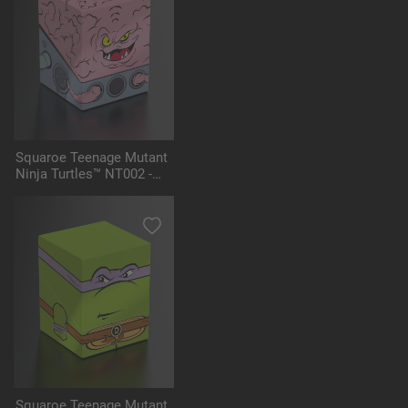
Squaroe Teenage Mutant
Ninja Turtles™ NT002 -
Krang with Bubble Walker
Squaroe Teenage Mutant