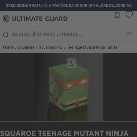
SPEDIZIONE GRATUITA A PARTIRE DA 50 EUR DI VALORE DELL'ORDINE
nuto principale
Home
Squaroes
Squaroes P-Z
Teenage Mutant Ninja Turtles
/
/
/
Salta la galleria di immagini
SQUAROE TEENAGE MUTANT NINJA