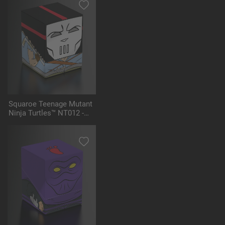
Squaroe Teenage Mutant
Ninja Turtles™ NT012 -
Casey Jones