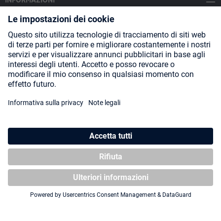
INFORMAZIONI
SOCIAL MEDIA
Payment Methods
Shipping
About us
Blog
Partners
* Tutti i prezzi includono l'IVA più
spese di spedizione
ed eventuali
spese di spedizione, se non diversamente indicato.