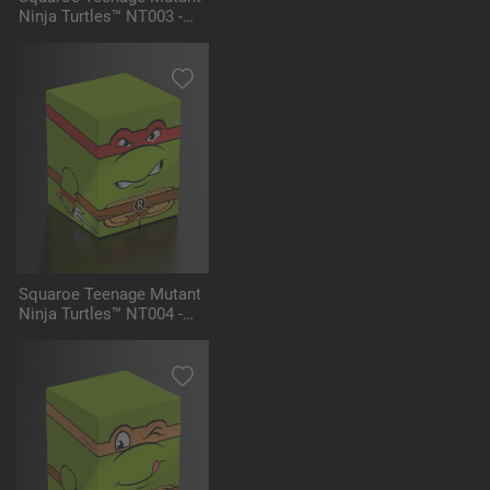
Ninja Turtles™ NT003 -
Donatello
Squaroe Teenage Mutant
Ninja Turtles™ NT004 -
Raphael