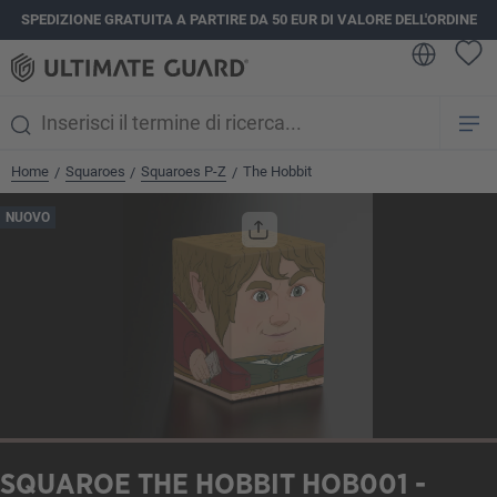
SPEDIZIONE GRATUITA A PARTIRE DA 50 EUR DI VALORE DELL'ORDINE
nuto principale
Home
Squaroes
Squaroes P-Z
The Hobbit
/
/
/
Salta la galleria di immagini
NUOVO
SQUAROE THE HOBBIT HOB001 -