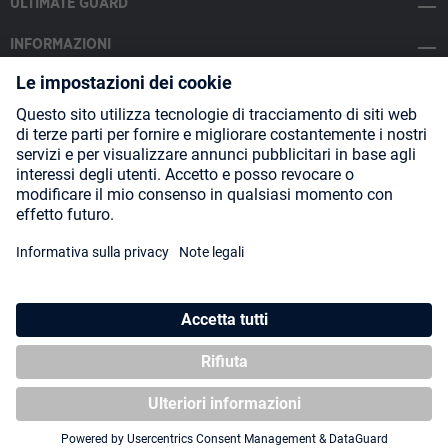
ULTIMATE GUARD
INFORMAZIONI
SOCIAL MEDIA
Payment Methods
Shipping
About us
Blog
Partners
* Tutti i prezzi includono l'IVA più
spese di spedizione
ed eventuali
spese di spedizione, se non diversamente indicato.