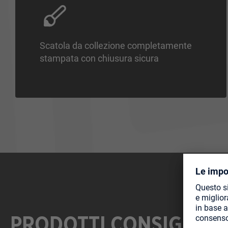
Scatola da collezione completamente
stampata con chiusura sicura
PRODOTTI CONSIGLIAT