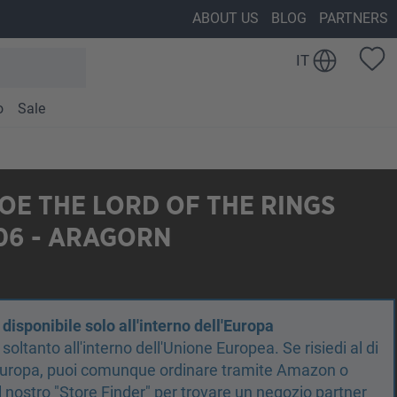
ABOUT US
BLOG
PARTNERS
IT
o
Sale
E THE LORD OF THE RINGS
06 - ARAGORN
isponibile solo all'interno dell'Europa
oltanto all'interno dell'Unione Europea. Se risiedi al di
'Europa, puoi comunque ordinare tramite Amazon o
 il nostro "Store Finder" per trovare un negozio partner