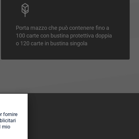
Porta mazzo che può contenere fino a
100 carte con bustina protettiva doppia
o 120 carte in bustina singola