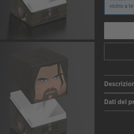
vicino a te
Descrizio
Dati del p