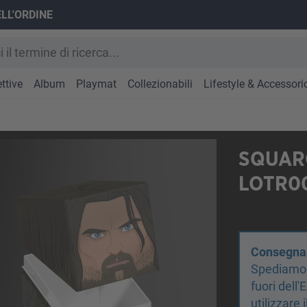
ELL'ORDINE
ttive
Album
Playmat
Collezionabili
Lifestyle & Accessori
SQUARO
LOTR0
Consegna d
Spediamo s
fuori dell
utilizzare