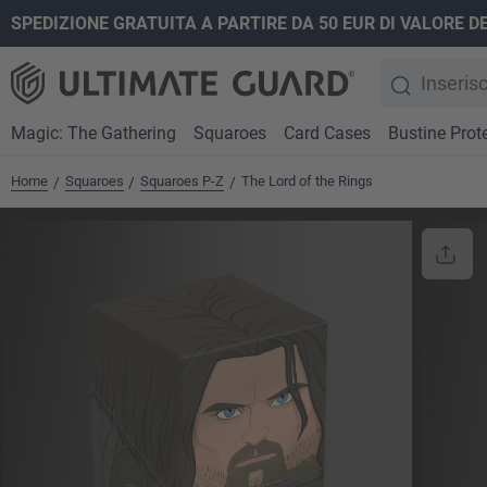
SPEDIZIONE GRATUITA A PARTIRE DA 50 EUR DI VALORE D
ricerca
Passa alla navigazione principale
Magic: The Gathering
Squaroes
Card Cases
Bustine Prote
Home
Squaroes
Squaroes P-Z
The Lord of the Rings
/
/
/