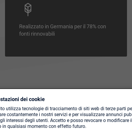
Realizzato in Germania per il 78% con
fonti rinnovabili
I