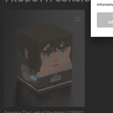
Salta la galleria dei prodotti
Squaroe The Lord of the Rings LOTR001