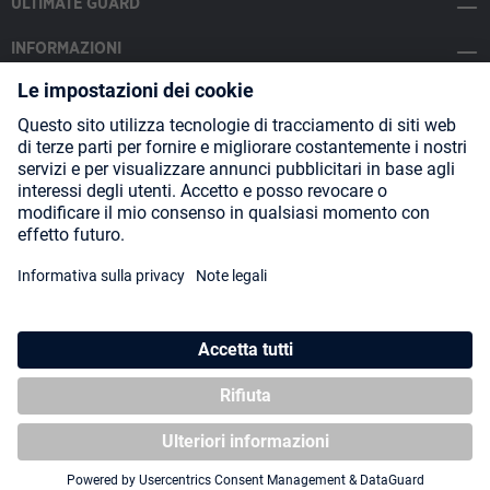
ULTIMATE GUARD
INFORMAZIONI
SOCIAL MEDIA
Payment Methods
Shipping
About us
Blog
Partners
* Tutti i prezzi includono l'IVA più
spese di spedizione
ed eventuali
spese di spedizione, se non diversamente indicato.