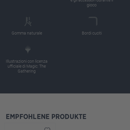
gioco
Gomma naturale
Bordi cuciti
Illustrazioni con licenza
ufficiale di Magic: The
Gathering
EMPFOHLENE PRODUKTE
Salta la galleria dei prodotti