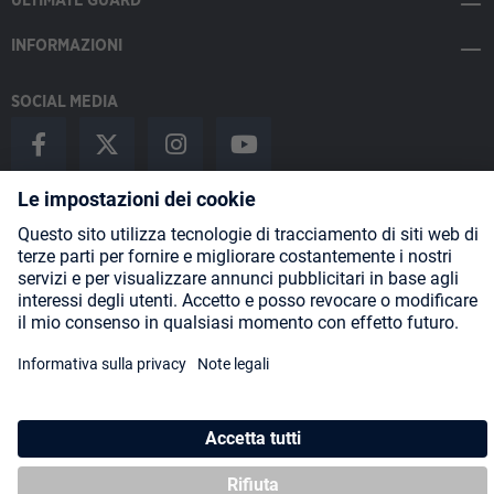
ULTIMATE GUARD
INFORMAZIONI
SOCIAL MEDIA
Payment Methods
Shipping
About us
Blog
Partners
* Tutti i prezzi includono l'IVA più
spese di spedizione
ed eventuali
spese di spedizione, se non diversamente indicato.