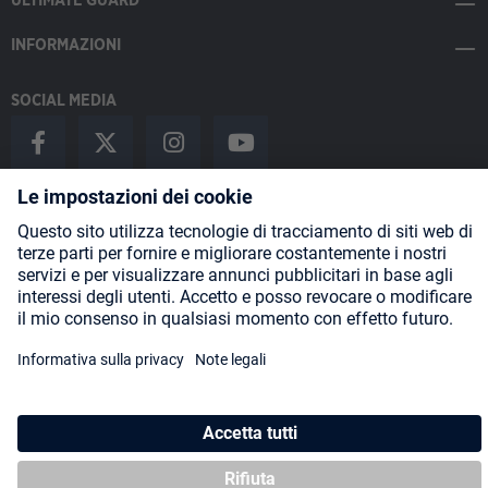
ULTIMATE GUARD
INFORMAZIONI
SOCIAL MEDIA
Payment Methods
Shipping
About us
Blog
Partners
* Tutti i prezzi includono l'IVA più
spese di spedizione
ed eventuali
spese di spedizione, se non diversamente indicato.