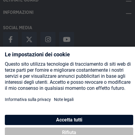
ULTIMATE GUARD
INFORMAZIONI
SOCIAL MEDIA
Payment Methods
Shipping
About us
Blog
Partners
* Tutti i prezzi includono l'IVA più
spese di spedizione
ed eventuali
spese di spedizione, se non diversamente indicato.