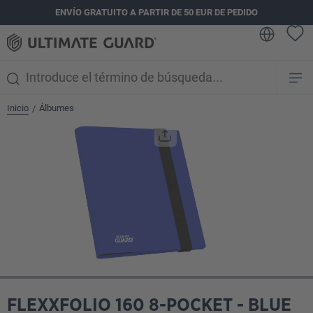
ENVÍO GRATUITO A PARTIR DE 50 EUR DE PEDIDO
enido principal
Inicio
Álbumes
/
Omitir galería de imágenes
FLEXXFOLIO 160 8-POCKET - BLUE