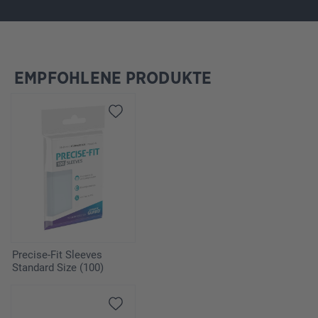
EMPFOHLENE PRODUKTE
Omitir la galería de productos
Precise-Fit Sleeves
Standard Size (100)