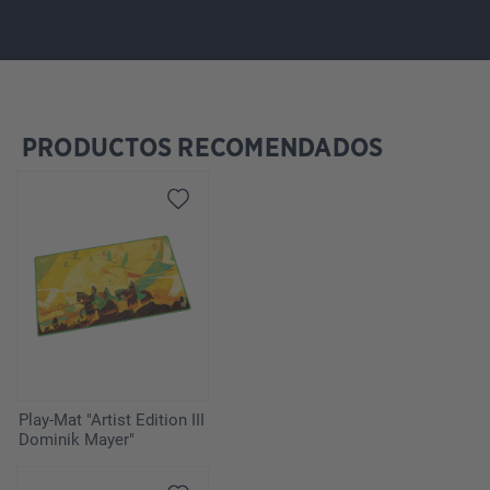
PRODUCTOS RECOMENDADOS
Omitir la galería de productos
Play-Mat "Artist Edition III
Dominik Mayer"