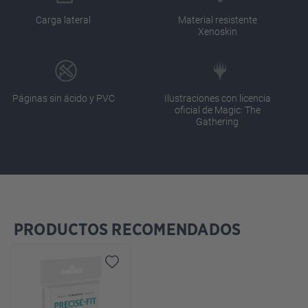
Carga lateral
Material resistente
Xenoskin
Páginas sin ácido y PVC
Ilustraciones con licencia
oficial de Magic: The
Gathering
PRODUCTOS RECOMENDADOS
Omitir la galería de productos