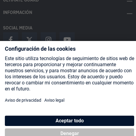
ULTIMATE GUARD
INFORMACIÓN
SOCIAL MEDIA
Payment Methods
Shipping
About us
Blog
Partners
* Todos los precios incluyen IVA más
gastos de envío
y posibles
gastos de envío, si no se indica lo contrario.