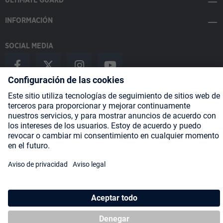
ULTIMATE GUARD
INFORMACIÓN
SOCIAL MEDIA
Payment Methods
Shipping
About us
Blog
Partners
* Todos los precios incluyen IVA más
gastos de envío
y posibles
gastos de envío, si no se indica lo contrario.