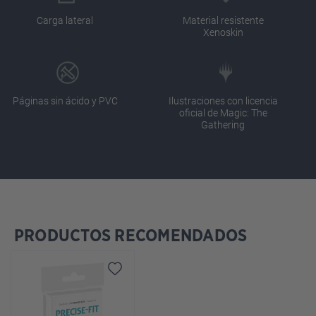
Carga lateral
Material resistente
Xenoskin
Páginas sin ácido y PVC
Ilustraciones con licencia
oficial de Magic: The
Gathering
PRODUCTOS RECOMENDADOS
Omitir la galería de productos