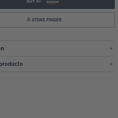
BUY AT
STORE FINDER
ón
 producto