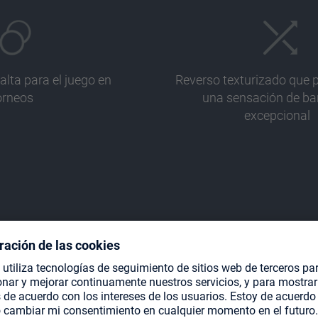
alta para el juego en
Reverso texturizado que 
orneos
una sensación de ba
excepcional
TE