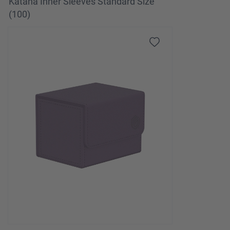
Katana Inner Sleeves Standard Size
(100)