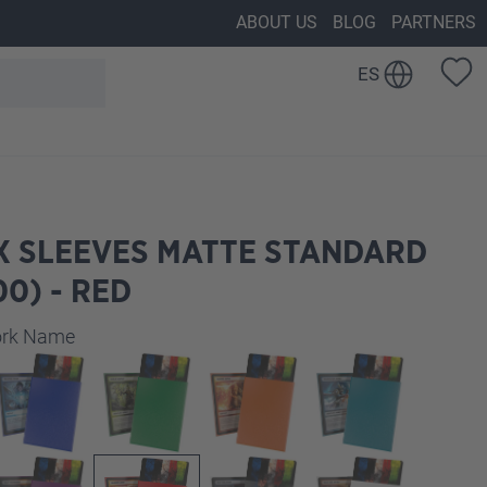
ABOUT US
BLOG
PARTNERS
ES
X SLEEVES MATTE STANDARD
00) - RED
work Name