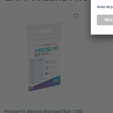
Omitir la galería de productos
Precise-Fit Sleeves Standard Size (100)