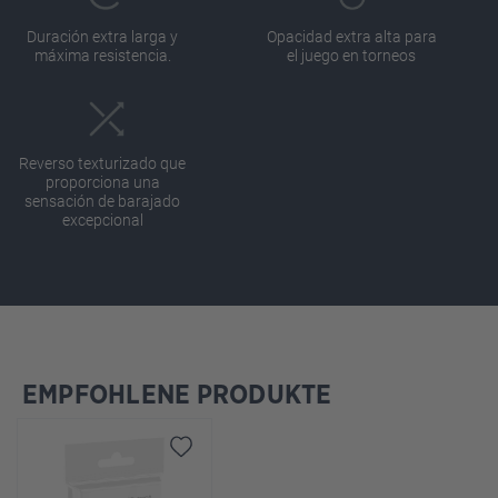
Duración extra larga y
Opacidad extra alta para
máxima resistencia.
el juego en torneos
Reverso texturizado que
proporciona una
sensación de barajado
excepcional
EMPFOHLENE PRODUKTE
Omitir la galería de productos