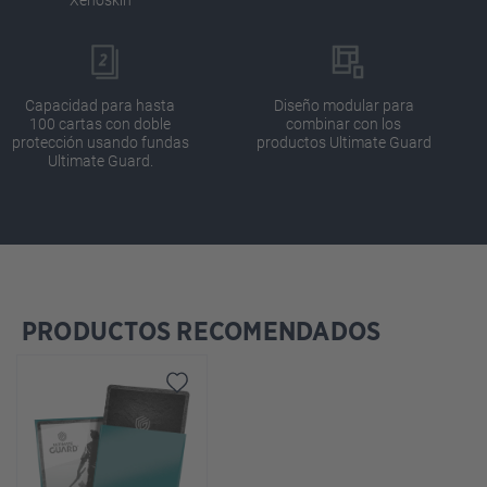
Capacidad para hasta
Diseño modular para
100 cartas con doble
combinar con los
protección usando fundas
productos Ultimate Guard
Ultimate Guard.
PRODUCTOS RECOMENDADOS
Omitir la galería de productos