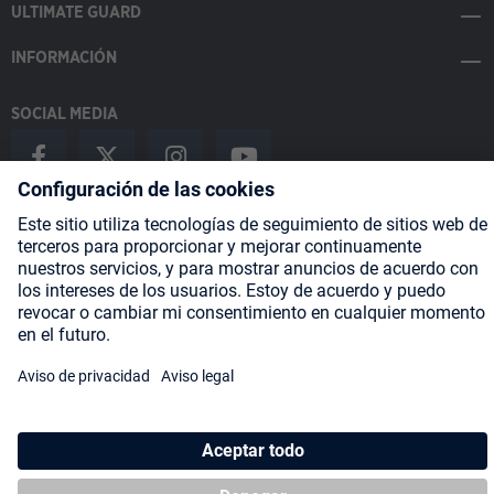
ULTIMATE GUARD
INFORMACIÓN
SOCIAL MEDIA
Payment Methods
Shipping
About us
Blog
Partners
* Todos los precios incluyen IVA más
gastos de envío
y posibles
gastos de envío, si no se indica lo contrario.