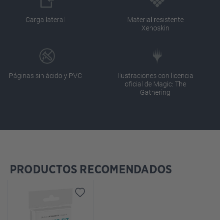
Carga lateral
Material resistente
Xenoskin
Páginas sin ácido y PVC
Ilustraciones con licencia
oficial de Magic: The
Gathering
PRODUCTOS RECOMENDADOS
Omitir la galería de productos