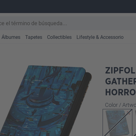
Álbumes
Tapetes
Collectibles
Lifestyle & Accessorio
ZIPFOL
GATHE
HORROR
Seleccione
Color / Art