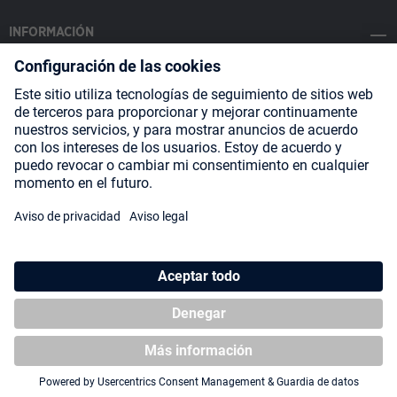
INFORMACIÓN
SOCIAL MEDIA
Payment Methods
Shipping
About us
Blog
Partners
* Todos los precios incluyen IVA más
gastos de envío
y posibles
gastos de envío, si no se indica lo contrario.