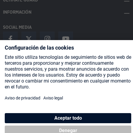
ULTIMATE GUARD
INFORMACIÓN
SOCIAL MEDIA
Payment Methods
Shipping
About us
Blog
Partners
* Todos los precios incluyen IVA más
gastos de envío
y posibles
gastos de envío, si no se indica lo contrario.