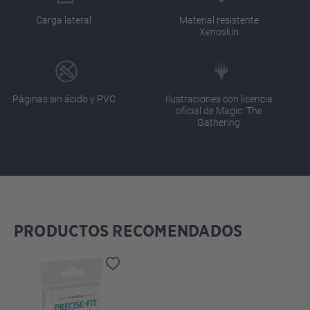
Carga lateral
Material resistente
Xenoskin
Páginas sin ácido y PVC
Ilustraciones con licencia
oficial de Magic: The
Gathering
PRODUCTOS RECOMENDADOS
Omitir la galería de productos