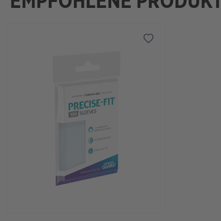
EMPFOHLENE PRODUK
Omitir la galería de productos