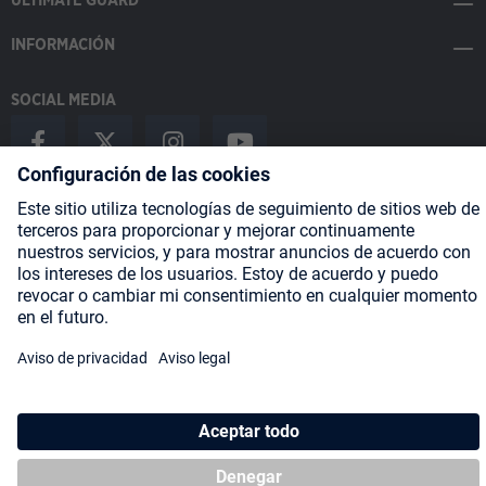
ULTIMATE GUARD
INFORMACIÓN
SOCIAL MEDIA
Payment Methods
Shipping
About us
Blog
Partners
* Todos los precios incluyen IVA más
gastos de envío
y posibles
gastos de envío, si no se indica lo contrario.