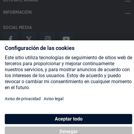
ULTIMATE GUARD
INFORMACIÓN
SOCIAL MEDIA
Payment Methods
Shipping
About us
Blog
Partners
* Todos los precios incluyen IVA más
gastos de envío
y posibles
gastos de envío, si no se indica lo contrario.