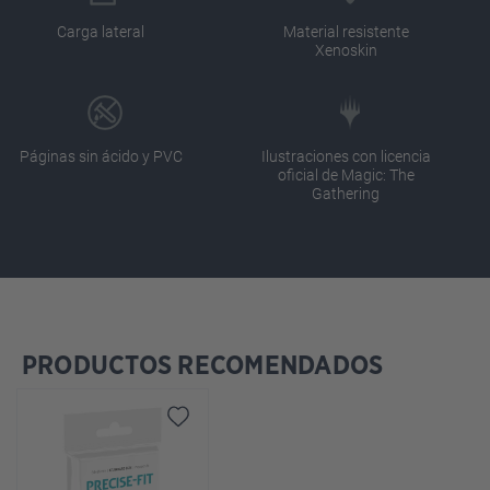
Carga lateral
Material resistente
Xenoskin
Páginas sin ácido y PVC
Ilustraciones con licencia
oficial de Magic: The
Gathering
PRODUCTOS RECOMENDADOS
Omitir la galería de productos