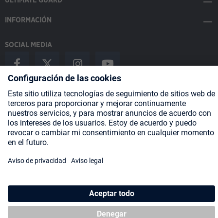
ULTIMATE GUARD
INFORMACIÓN
SOCIAL MEDIA
Payment Methods
Shipping
About us
Blog
Partners
* Todos los precios incluyen IVA más
gastos de envío
y posibles
gastos de envío, si no se indica lo contrario.