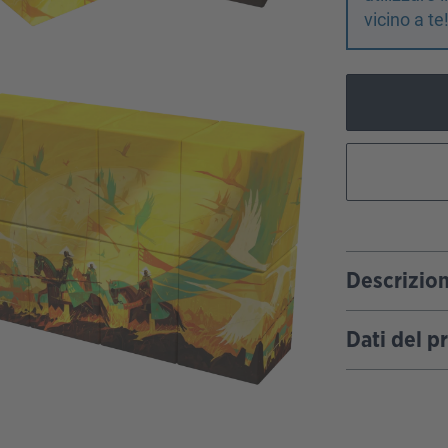
vicino a te
Descrizio
Dati del p