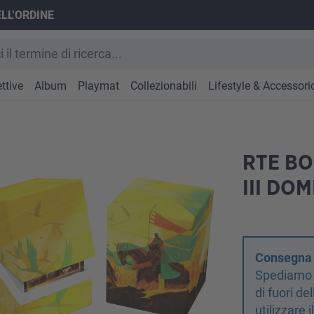
ELL'ORDINE
ttive
Album
Playmat
Collezionabili
Lifestyle & Accessori
RTE BO
III DO
Consegna d
Spediamo s
di fuori d
utilizzare 