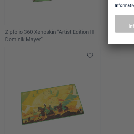
Zipfolio 360 Xenoskin "Artist Edition III
Dominik Mayer"