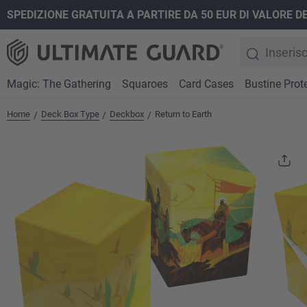
SPEDIZIONE GRATUITA A PARTIRE DA 50 EUR DI VALORE D
ricerca
Passa alla navigazione principale
Magic: The Gathering
Squaroes
Card Cases
Bustine Prote
Home
Deck Box Type
Deckbox
Return to Earth
/
/
/