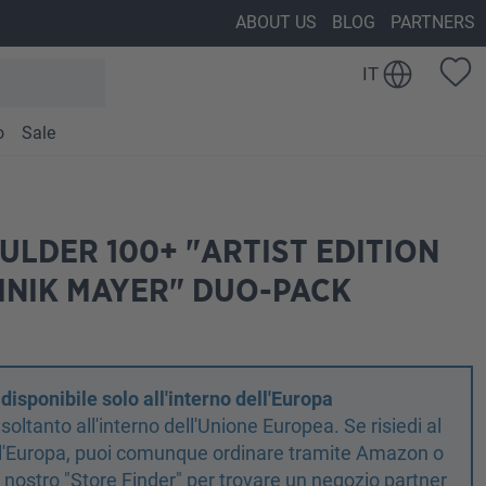
ABOUT US
BLOG
PARTNERS
IT
o
Sale
ULDER 100+ "ARTIST EDITION
MINIK MAYER" DUO-PACK
isponibile solo all'interno dell'Europa
oltanto all'interno dell'Unione Europea. Se risiedi al
ell'Europa, puoi comunque ordinare tramite Amazon o
il nostro "Store Finder" per trovare un negozio partner