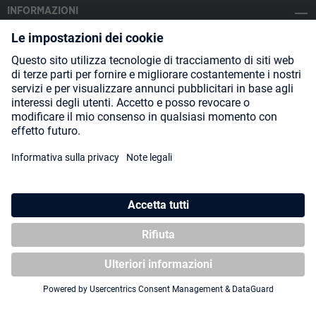
INFORMAZIONI
SOCIAL MEDIA
Payment Methods
Shipping
About us
Blog
Partners
* Tutti i prezzi includono l'IVA più
spese di spedizione
ed eventuali
spese di spedizione, se non diversamente indicato.