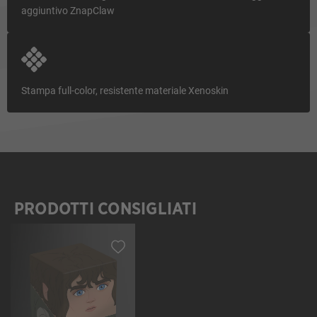
aggiuntivo ZnapClaw
Stampa full-color, resistente materiale Xenoskin
PRODOTTI CONSIGLIATI
Salta la galleria dei prodotti