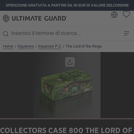
SPEDIZIONE GRATUITA A PARTIRE DA 50 EUR DI VALORE DELL'ORDINE
nuto principale
Home
Squaroes
Squaroes P-Z
The Lord of the Rings
/
/
/
Salta la galleria di immagini
COLLECTORS CASE 800 THE LORD OF