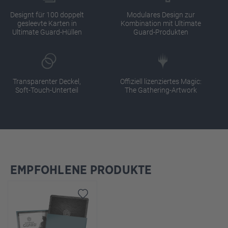
Designt für 100 doppelt
Modulares Design zur
gesleevte Karten in
Kombination mit Ultimate
Ultimate Guard-Hüllen
Guard-Produkten
Transparenter Deckel,
Offiziell lizenziertes Magic:
Soft-Touch-Unterteil
The Gathering-Artwork
EMPFOHLENE PRODUKTE
Produktgalerie überspringen