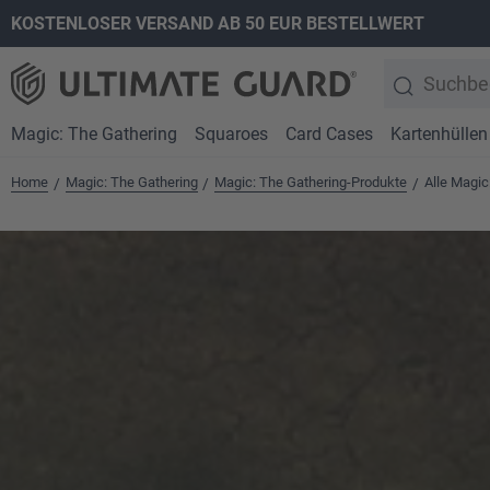
KOSTENLOSER VERSAND AB 50 EUR BESTELLWERT
springen
Zur Hauptnavigation springen
Magic: The Gathering
Squaroes
Card Cases
Kartenhüllen
Home
Magic: The Gathering
Magic: The Gathering-Produkte
Alle Magic
/
/
/