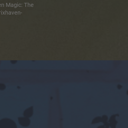
en Magic: The
rixhaven-