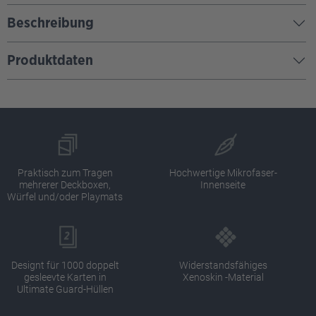
Beschreibung
Produktdaten
Praktisch zum Tragen
Hochwertige Mikrofaser-
mehrerer Deckboxen,
Innenseite
Würfel und/oder Playmats
Designt für 1000 doppelt
Widerstandsfähiges
gesleevte Karten in
Xenoskin -Material
Ultimate Guard-Hüllen