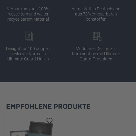
Verpackung aus 100%
Hergestellt in Deutschland
recyceltem und weiter
aus 78% erneuerbaren
recycelbarem Material
Rohstoffen
Designt für 100 doppelt
Modulares Design zur
gesleevte Karten in
Kombination mit Ultimate
Ultimate Guard-Hüllen
Guard-Produkten
EMPFOHLENE PRODUKTE
Produktgalerie überspringen