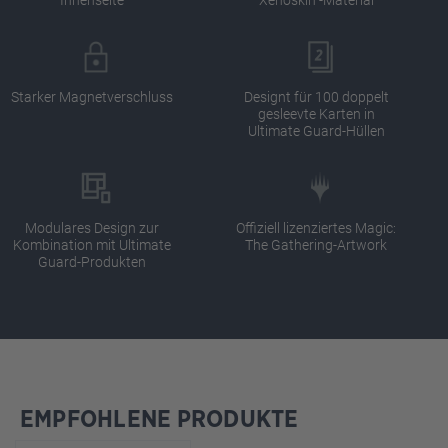
Starker Magnetverschluss
Designt für 100 doppelt
gesleevte Karten in
Ultimate Guard-Hüllen
Modulares Design zur
Offiziell lizenziertes Magic:
Kombination mit Ultimate
The Gathering-Artwork
Guard-Produkten
EMPFOHLENE PRODUKTE
Produktgalerie überspringen