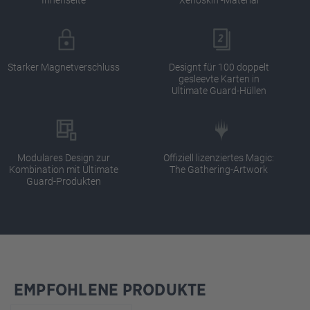
Starker Magnetverschluss
Designt für 100 doppelt
gesleevte Karten in
Ultimate Guard-Hüllen
Modulares Design zur
Offiziell lizenziertes Magic:
Kombination mit Ultimate
The Gathering-Artwork
Guard-Produkten
EMPFOHLENE PRODUKTE
Produktgalerie überspringen