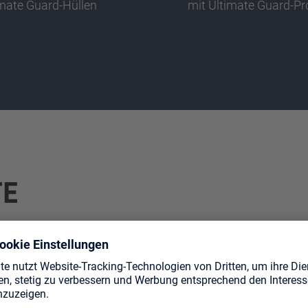
imate Guard-Hüllen
mit Ultimate Guard-P
TE