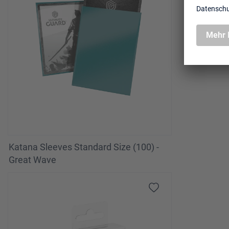
Katana Sleeves Standard Size (100) -
Great Wave