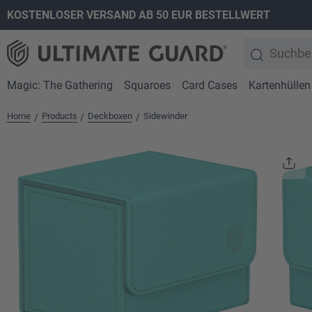
KOSTENLOSER VERSAND AB 50 EUR BESTELLWERT
springen
Zur Hauptnavigation springen
Magic: The Gathering
Squaroes
Card Cases
Kartenhüllen
Home
Products
Deckboxen
Sidewinder
/
/
/