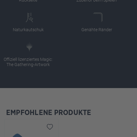
Naturkautschuk
Genähte Ränder
Offiziell lizenziertes Magic:
The Gathering-Artwork
EMPFOHLENE PRODUKTE
Produktgalerie überspringen