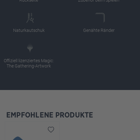
Naturkautschuk
Genähte Ränder
Offiziell lizenziertes Magic:
The Gathering-Artwork
EMPFOHLENE PRODUKTE
Produktgalerie überspringen