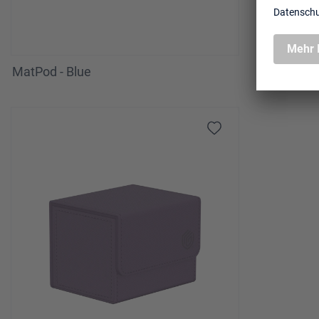
MatPod - Blue