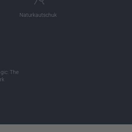
Naturkautschuk
agic: The
rk