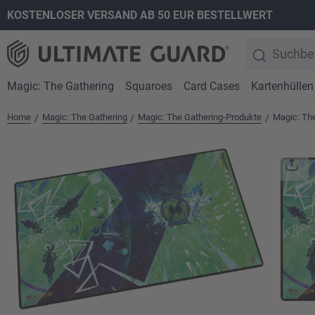
KOSTENLOSER VERSAND AB 50 EUR BESTELLWERT
springen
Zur Hauptnavigation springen
Magic: The Gathering
Squaroes
Card Cases
Kartenhüllen
Home
Magic: The Gathering
Magic: The Gathering-Produkte
Magic: Th
/
/
/