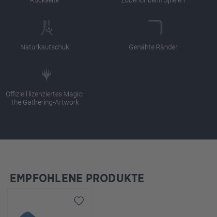
Naturkautschuk
Genähte Ränder
Offiziell lizenziertes Magic:
The Gathering-Artwork
EMPFOHLENE PRODUKTE
Produktgalerie überspringen