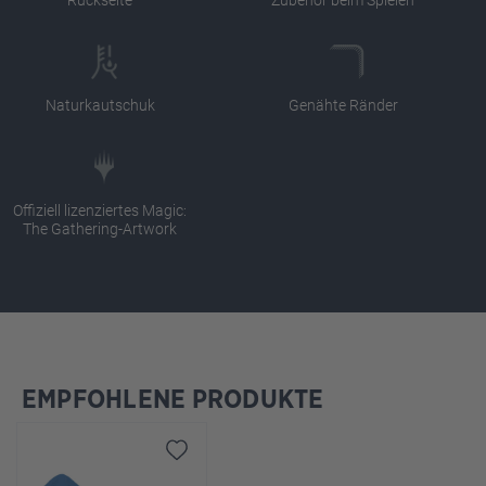
Naturkautschuk
Genähte Ränder
Offiziell lizenziertes Magic:
The Gathering-Artwork
EMPFOHLENE PRODUKTE
Produktgalerie überspringen