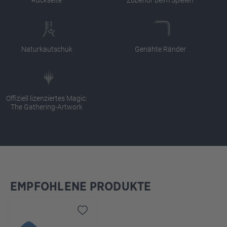
Naturkautschuk
Genähte Ränder
Offiziell lizenziertes Magic:
The Gathering-Artwork
EMPFOHLENE PRODUKTE
Produktgalerie überspringen