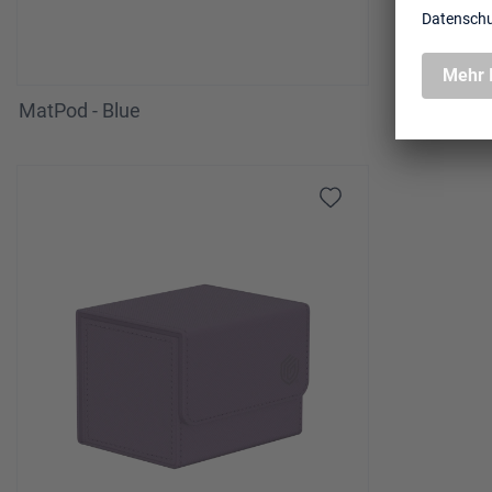
MatPod - Blue