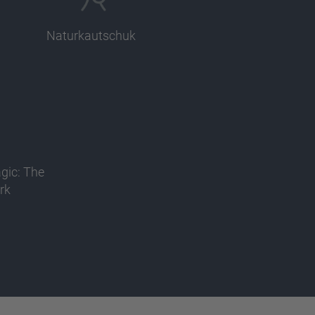
Naturkautschuk
agic: The
rk