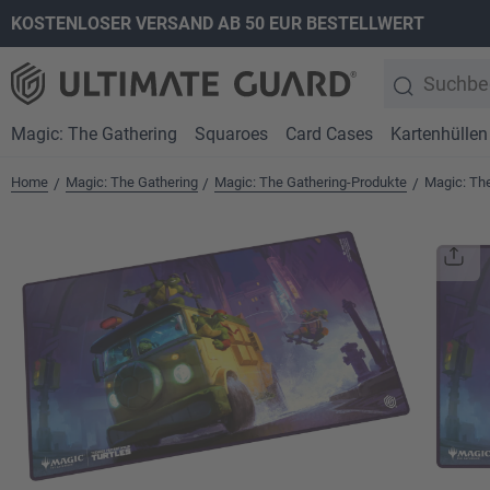
KOSTENLOSER VERSAND AB 50 EUR BESTELLWERT
springen
Zur Hauptnavigation springen
Magic: The Gathering
Squaroes
Card Cases
Kartenhüllen
Home
Magic: The Gathering
Magic: The Gathering-Produkte
Magic: Th
/
/
/