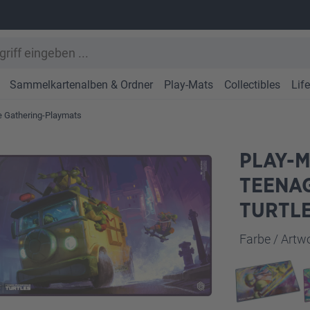
Sammelkartenalben & Ordner
Play-Mats
Collectibles
Lif
e Gathering-Playmats
PLAY-M
TEENAG
TURTLE
Farbe / Art