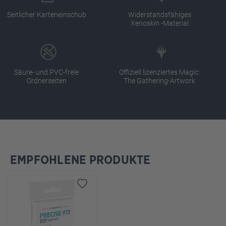
Seitlicher Karteneinschub
Widerstandsfähiges
Xenoskin -Material
Säure- und PVC-freie
Offiziell lizenziertes Magic:
Ordnerseiten
The Gathering-Artwork
EMPFOHLENE PRODUKTE
Produktgalerie überspringen