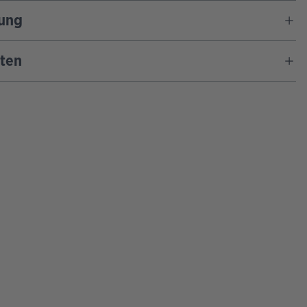
ung
ten