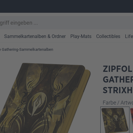
Sammelkartenalben & Ordner
Play-Mats
Collectibles
Lif
e Gathering-Sammelkartenalben
ZIPFOL
GATHER
STRIXH
Farbe / Art