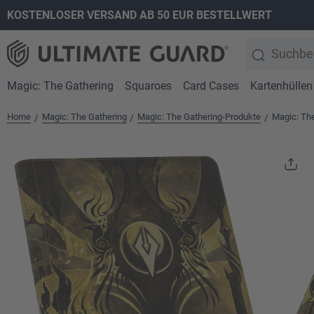
KOSTENLOSER VERSAND AB 50 EUR BESTELLWERT
springen
Zur Hauptnavigation springen
Magic: The Gathering
Squaroes
Card Cases
Kartenhüllen
Home
Magic: The Gathering
Magic: The Gathering-Produkte
Magic: Th
/
/
/