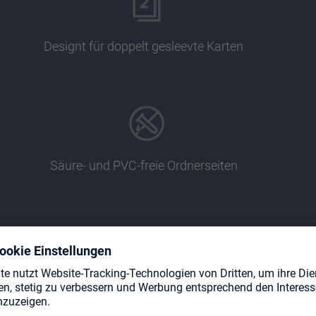
Designt für doppelt gesleevte Karten
Säure- und PVC-freie Ordnerseiten