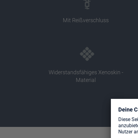
Mit Reißverschluss
Widerstandsfähiges Xenoskin -
Material