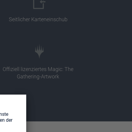
Seitlicher Karteneinschub
Offiziell lizenziertes Magic: The
Gathering-Artwork