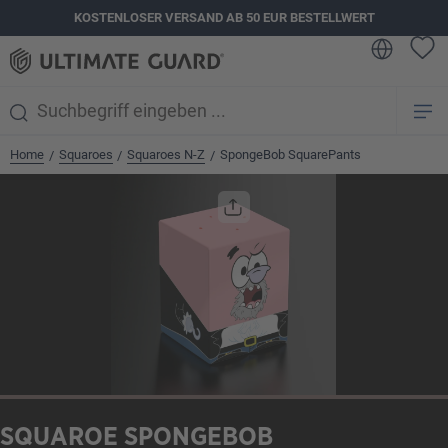
KOSTENLOSER VERSAND AB 50 EUR BESTELLWERT
alt springen
Home
Squaroes
Squaroes N-Z
SpongeBob SquarePants
/
/
/
Bildergalerie überspringen
SQUAROE SPONGEBOB