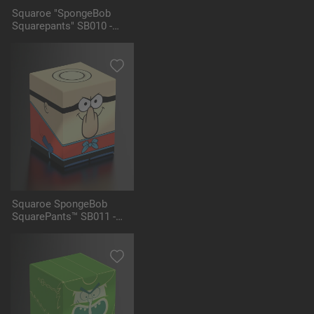
Squaroe "SpongeBob
Squarepants" SB010 -
Mermaid Man
Squaroe SpongeBob
SquarePants™ SB011 -
Barnacle Boy