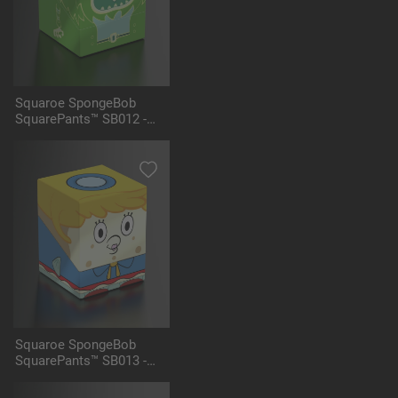
Squaroe SpongeBob
SquarePants™ SB012 -
Flying Dutchman
Squaroe SpongeBob
SquarePants™ SB013 -
Mrs. Puff