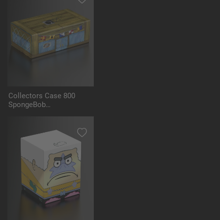
Collectors Case 800
SpongeBob
SquarePants™ - The
Krusty Krab