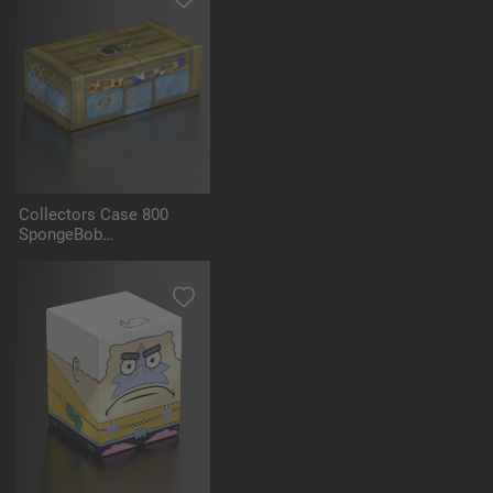
Collectors Case 800
SpongeBob
SquarePants™ - The
Krusty Krab