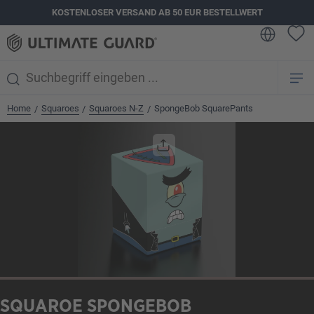
KOSTENLOSER VERSAND AB 50 EUR BESTELLWERT
alt springen
Home
Squaroes
Squaroes N-Z
SpongeBob SquarePants
/
/
/
Bildergalerie überspringen
SQUAROE SPONGEBOB