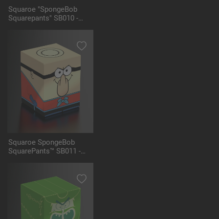
Squaroe "SpongeBob
Squarepants" SB010 -
Mermaid Man
Squaroe SpongeBob
SquarePants™ SB011 -
Barnacle Boy