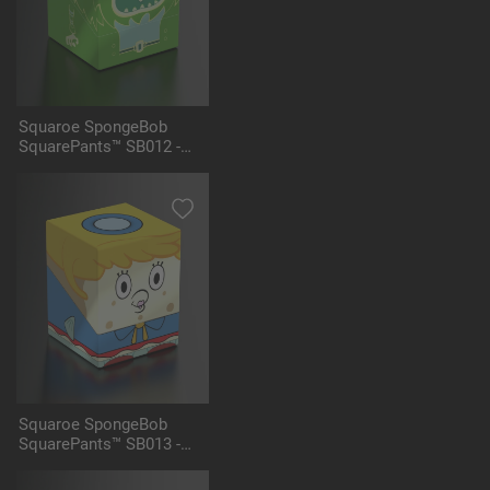
Squaroe SpongeBob
SquarePants™ SB012 -
Flying Dutchman
Squaroe SpongeBob
SquarePants™ SB013 -
Mrs. Puff