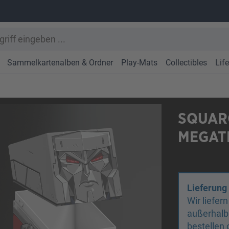
Sammelkartenalben & Ordner
Play-Mats
Collectibles
Lif
SQUAR
MEGAT
Lieferung
Wir liefer
außerhalb
bestellen 