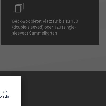
Deck-Box bietet Platz für bis zu 100
(double-sleeved) oder 120 (single-
sleeved) Sammelkarten