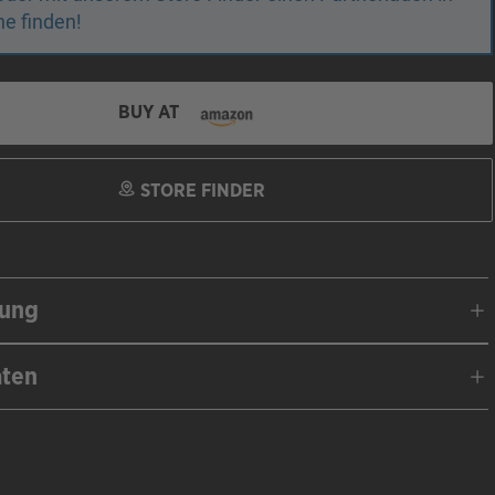
e finden!
BUY AT
STORE FINDER
bung
aten