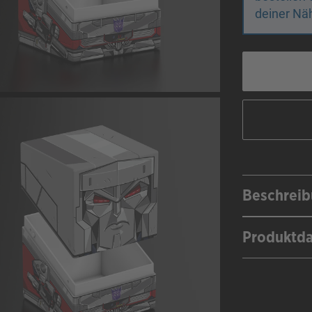
deiner Näh
Beschrei
Produktd