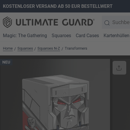
KOSTENLOSER VERSAND AB 50 EUR BESTELLWERT
springen
Zur Hauptnavigation springen
Magic: The Gathering
Squaroes
Card Cases
Kartenhüllen
Home
Squaroes
Squaroes N-Z
Transformers
/
/
/
NEU