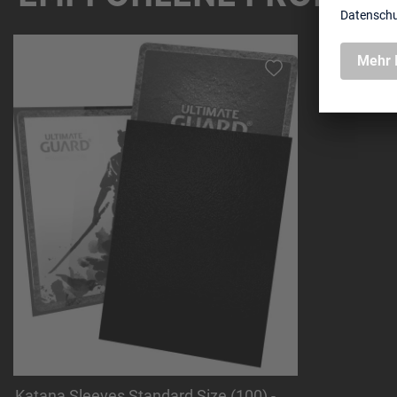
Produktgalerie überspringen
Katana Sleeves Standard Size (100) -