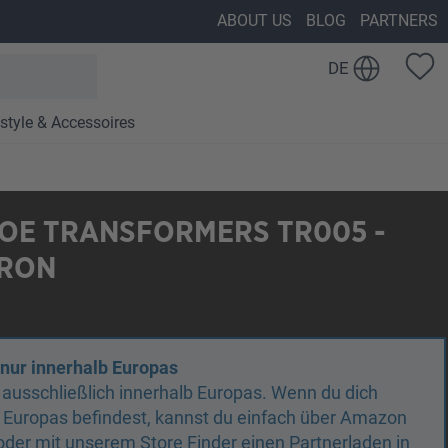
ABOUT US
BLOG
PARTNERS
DE
estyle & Accessoires
OE TRANSFORMERS TR005 -
RON
 nur innerhalb Europas
n ausschließlich innerhalb Europas. Wenn du dich
 Europas befindest, kannst du einfach über Amazon
oder mit unserem Store Finder einen Partnerladen in