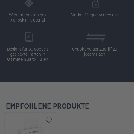
Widerstandsfähiges
Starker Magnetverschluss
Xenoskin -Material
Designt für 80 doppelt
Unabhängiger Zugriff zu
gesleevte Karten in
jedem Fach
Ultimate Guard-Hüllen
EMPFOHLENE PRODUKTE
Produktgalerie überspringen