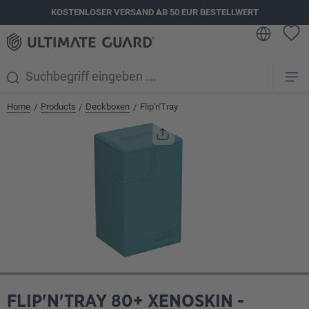
KOSTENLOSER VERSAND AB 50 EUR BESTELLWERT
alt springen
Home
Products
Deckboxen
Flip'n'Tray
/
/
/
Bildergalerie überspringen
FLIP'N'TRAY 80+ XENOSKIN -