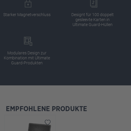
Starker Magnetverschluss
Designt für 100 doppelt
gesleevte Karten in
Ultimate Guard-Hüllen
Modulares Design zur
Kombination mit Ultimate
Guard-Produkten
EMPFOHLENE PRODUKTE
Produktgalerie überspringen