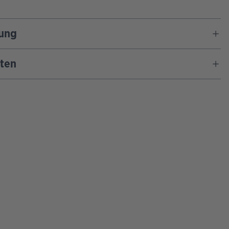
ung
ten