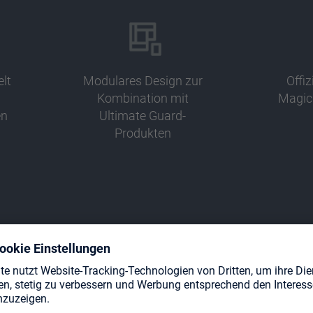
lt
Modulares Design zur
Offiz
Kombination mit
Magic:
en
Ultimate Guard-
Produkten