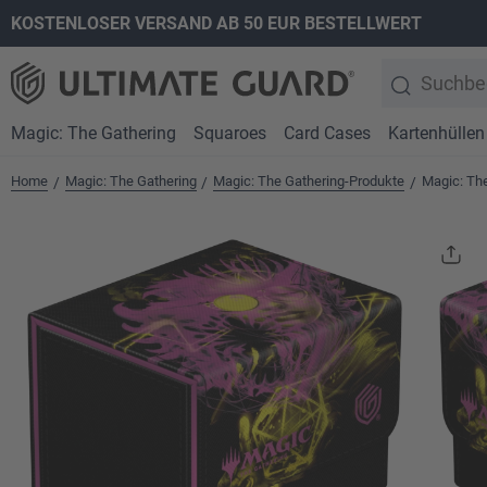
KOSTENLOSER VERSAND AB 50 EUR BESTELLWERT
springen
Zur Hauptnavigation springen
Magic: The Gathering
Squaroes
Card Cases
Kartenhüllen
Home
Magic: The Gathering
Magic: The Gathering-Produkte
Magic: Th
/
/
/