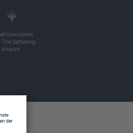
iell lizenziertes
 The Gathering-
Artwork