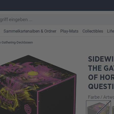
Sammelkartenalben & Ordner
Play-Mats
Collectibles
Lif
e Gathering-Deckboxen
SIDEWI
THE G
OF HOR
QUEST
Farbe / Art