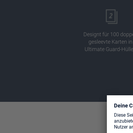
Designt für 100 doppe
gesleevte Karten in
Ultimate Guard-Hüll