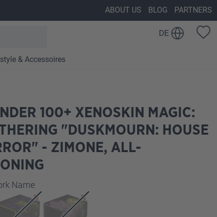
ABOUT US
BLOG
PARTNERS
DE
estyle & Accessoires
NDER 100+ XENOSKIN MAGIC:
ATHERING "DUSKMOURN: HOUSE
ROR" - ZIMONE, ALL-
IONING
auswählen
work Name