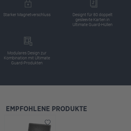
Starker Magnetverschluss
Designt für 80 doppelt
gesleevte Karten in
Ultimate Guard-Hüllen
Modulares Design zur
Kombination mit Ultimate
Guard-Produkten
EMPFOHLENE PRODUKTE
Produktgalerie überspringen